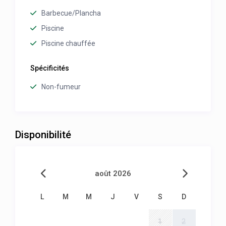
Barbecue/Plancha
Piscine
Piscine chauffée
Spécificités
Non-fumeur
Disponibilité
août 2026
L
M
M
J
V
S
D
1
2