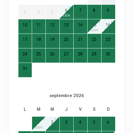
4
4
4
4
6
7
8
9
3
4
5
530 €
530 €
530 €
530 €
4
4
4
4
4
4
4
10
11
12
13
14
15
16
530 €
530 €
530 €
530 €
530 €
530 €
530 €
4
4
4
4
4
4
4
17
18
19
20
21
22
23
530 €
530 €
530 €
530 €
530 €
530 €
530 €
4
4
4
4
4
4
4
24
25
26
27
28
29
30
530 €
530 €
530 €
530 €
530 €
530 €
530 €
4
31
530 €
septembre 2026
L
M
M
J
V
S
D
4
4
4
4
4
4
1
2
3
4
5
6
350 €
350 €
350 €
350 €
350 €
350 €