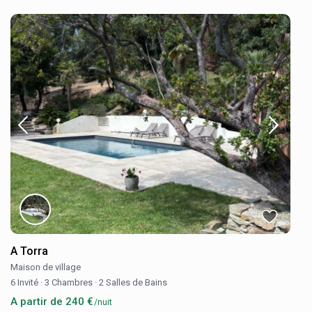
A Torra
Maison de village
6 Invité
·
3 Chambres
·
2 Salles de Bains
A partir de 240 €
/nuit