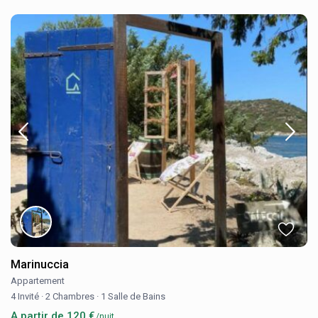
Marinuccia
Appartement
4 Invité
·
2 Chambres
·
1 Salle de Bains
A partir de 120 €
/nuit