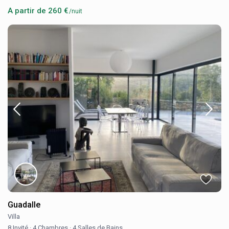
A partir de 260 €
/nuit
Guadalle
Villa
8 Invité
·
4 Chambres
·
4 Salles de Bains