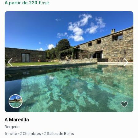
A partir de 220 €
/nuit
A Maredda
Bergerie
6 Invité
·
2 Chambres
·
2 Salles de Bains