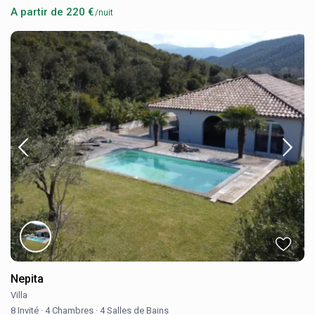
A partir de 220 €
/nuit
Nepita
Villa
8 Invité
·
4 Chambres
·
4 Salles de Bains